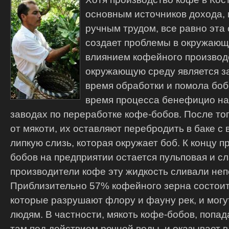
основным источников дохода, 
ручным трудом, все равно эта
создает проблемы в окружающ
влиянием кофейного производс
окружающую среду является за
время обработки и помола боб
время процесса бенефицио на
заводах по переработке кофе-бобов.
После тог
от мякоти, их оставляют перебродить в баке с 
липкую слизь, которая окружает боб. К концу 
бобов на предприятии остается пульповая и с
производители кофе эту жидкость сливали неп
Приблизительно 57% кофейного зерна состоит 
которые разрушают флору и фауну рек, и могу
людям. В частности, мякоть кофе-бобов, попада
там под действием речной воды, и оказывает 