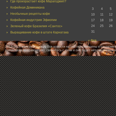
Где произрастает кофе Марагоджип?
Кофейная Доминикана
3
4
5
Необычные рецепты кофе
10
11
12
Кофейная индустрия Эфиопии
17
18
19
24
25
26
Зеленый кофе Бразилия «Сантос»
31
Выращивание кофе в штате Карнатака
« Фев
2013-2018
www.coffezone.ru
Все новости на сайте размещены в ознакомит
размещена неправомерно, свяжитесь с нами и она будет незамедлительн