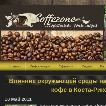
Главная
Информация
Эфиопия
Индия
Кос
Влияние окружающей среды на
кофе в Коста-Рик
10 Май 2011
Хотя производство кофе в Кос