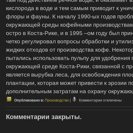
кислорода в воде и тем самым приводит к уни
флоры и фауны.
К началу 1990-ых годов проб
окружающей среды кофейными производствам
остро в Коста-Рике, и в 1995 –ом году был при
четко регулировал вопросы обработки и утили
жидких отходов от производства кофе. Некот
пытались использовать пульпу для удобрения 
окружающей среде Коста-Рики, связанной с п
является вырубка леса, для освобождения пл
плантации, которая может привести к эрозии п
дополнительным затратам на охрану окружаю
к
Опубликовано в:
Производство
|
Комментарии
отключены
записи
Влияние
Комментарии закрыты.
окружающей
среды
на