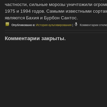
частности, сильные морозы уничтожили огром
1975 и 1994 годов. Самыми известными сорта
являются Бахия и Бурбон Сантос.
к
Опубликовано в:
История культивирования
|
Комментарии
откл
запис
Брази
Комментарии закрыты.
кофе
сегод