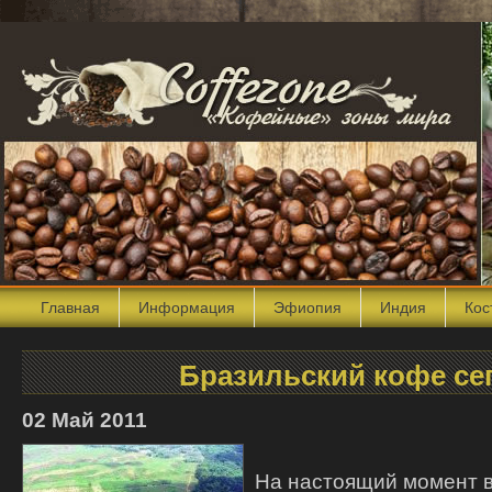
Главная
Информация
Эфиопия
Индия
Кос
Бразильский кофе се
02 Май 2011
На настоящий момент 