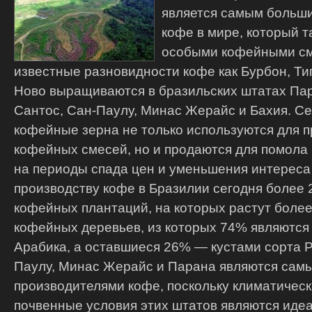
является самым больш
кофе в мире, который т
особыми кофейными см
известные разновидности кофе как Бурбон, Ти
Ново выращиваются в бразильских штатах Пар
Сантос, Сан-Паулу, Минас Жерайс и Бахия. Се
кофейные зерна не только используются для 
кофейных смесей, но и продаются для помола 
на периоды спада цен и уменьшения интереса
производству кофе в Бразилии сегодня более 27
кофейных плантаций, на которых растут боле
кофейных деревьев, из которых 74% являются
Арабика, а оставшиеся 26% — кустами сорта 
Паулу, Минас Жерайс и Парана являются са
производителями кофе, поскольку климатичес
почвенные условия этих штатов являются иде