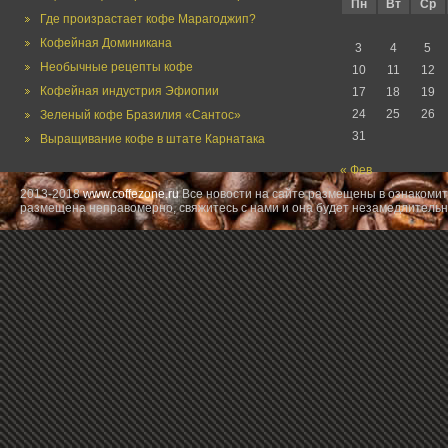
Пн
Вт
Ср
Где произрастает кофе Марагоджип?
Кофейная Доминикана
3
4
5
Необычные рецепты кофе
10
11
12
Кофейная индустрия Эфиопии
17
18
19
24
25
26
Зеленый кофе Бразилия «Сантос»
31
Выращивание кофе в штате Карнатака
« Фев
2013-2018
www.coffezone.ru
Все новости на сайте размещены в ознакомит
размещена неправомерно, свяжитесь с нами и она будет незамедлительн